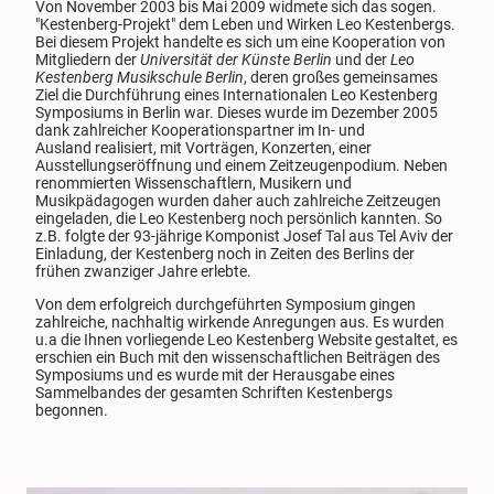
Von November 2003 bis Mai 2009 widmete sich das sogen.
"Kestenberg-Projekt" dem Leben und Wirken Leo Kestenbergs.
Bei diesem Projekt handelte es sich um eine Kooperation von
Mitgliedern der
Universität der Künste Berlin
und der
Leo
Kestenberg Musikschule Berlin
, deren großes gemeinsames
Ziel die Durchführung eines Internationalen Leo Kestenberg
Symposiums in Berlin war. Dieses wurde im Dezember 2005
dank zahlreicher Kooperationspartner im In- und
Ausland realisiert, mit Vorträgen, Konzerten, einer
Ausstellungseröffnung und einem Zeitzeugenpodium. Neben
renommierten Wissenschaftlern, Musikern und
Musikpädagogen wurden daher auch zahlreiche Zeitzeugen
eingeladen, die Leo Kestenberg noch persönlich kannten. So
z.B. folgte der 93-jährige Komponist Josef Tal aus Tel Aviv der
Einladung, der Kestenberg noch in Zeiten des Berlins der
frühen zwanziger Jahre erlebte.
Von dem erfolgreich durchgeführten Symposium gingen
zahlreiche, nachhaltig wirkende Anregungen aus. Es wurden
u.a die Ihnen vorliegende Leo Kestenberg Website gestaltet, es
erschien ein Buch mit den wissenschaftlichen Beiträgen des
Symposiums und es wurde mit der Herausgabe eines
Sammelbandes der gesamten Schriften Kestenbergs
begonnen.